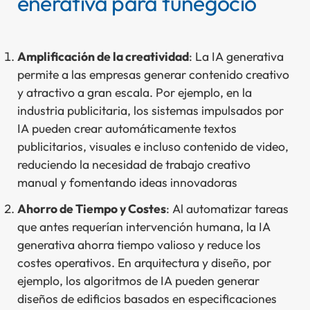
enerativa para tu
n
egocio
Ca
Cl
Amplificación de la creatividad
: La IA generativa
E-
permite a las empresas generar contenido creativo
y atractivo a gran escala. Por ejemplo, en la
Bl
industria publicitaria, los sistemas impulsados por
So
IA pueden crear automáticamente textos
Co
publicitarios, visuales e incluso contenido de video,
reduciendo la necesidad de trabajo creativo
manual y fomentando ideas innovadoras
Ahorro de Tiempo y Costes
: Al automatizar tareas
que antes requerían intervención humana, la IA
generativa ahorra tiempo valioso y reduce los
costes operativos. En arquitectura y diseño, por
ejemplo, los algoritmos de IA pueden generar
diseños de edificios basados en especificaciones