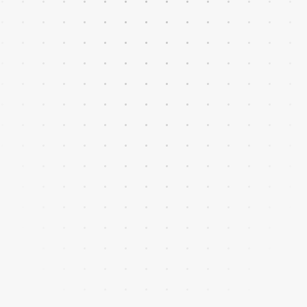
Fidelización y experiencia
personalizada
Segmentación de clientes,
recomendaciones y promociones
adaptadas al comportamiento de
compra.