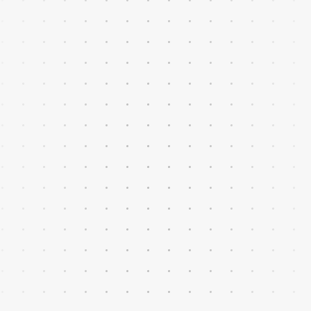
Gestión centralizada del
negocio retail
Inventario, precios, promociones, pedidos
y devoluciones gestionados desde un
único sistema.