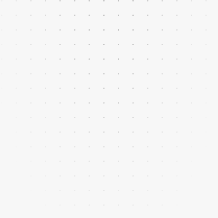
Visibilidad total del
rendimiento comercial
Cuadros de mando, forecast de ventas y
análisis de rendimiento por comercial,
cliente o producto.