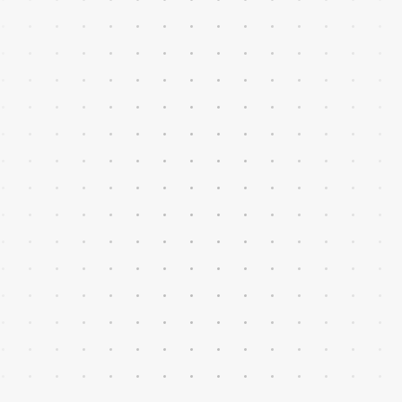
Mayor conversión gracias a
la IA
Recomendaciones inteligentes para
priorizar leads, entender su
comportamiento y anticipar sus
necesidades.