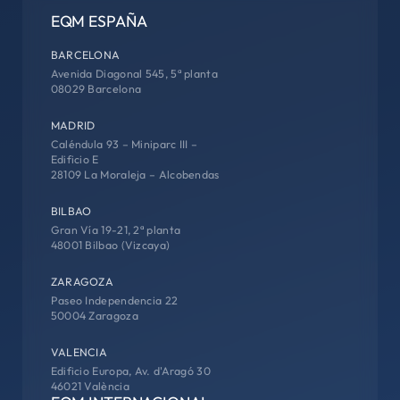
EQM ESPAÑA
BARCELONA
Avenida Diagonal 545, 5ª planta
08029 Barcelona
MADRID
Caléndula 93 – Miniparc III –
Edificio E
28109 La Moraleja – Alcobendas
BILBAO
Gran Vía 19-21, 2ª planta
48001 Bilbao (Vizcaya)
ZARAGOZA
Paseo Independencia 22
50004 Zaragoza
VALENCIA
Edificio Europa, Av. d'Aragó 30
46021 València