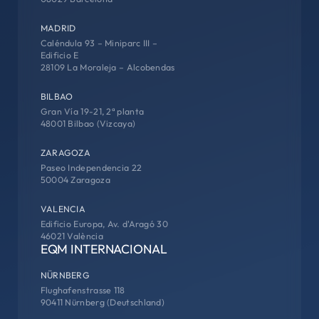
MADRID
Caléndula 93 – Miniparc III –
Edificio E
28109 La Moraleja – Alcobendas
BILBAO
Gran Vía 19-21, 2ª planta
48001 Bilbao (Vizcaya)
ZARAGOZA
Paseo Independencia 22
50004 Zaragoza
VALENCIA
Edificio Europa, Av. d'Aragó 30
46021 València
EQM INTERNACIONAL
NÜRNBERG
Flughafenstrasse 118
90411 Nürnberg (Deutschland)