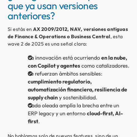
que ya usan versiones
anteriores?
Si estás en
AX 2009/2012, NAV, versiones antiguas
de Finance & Operations o Business Central
, esta
wave 2 de 2025 es una señal clara:
La innovación está ocurriendo
en la nube,
con Copilot y agentes
como catalizadores.
Se refuerzan ámbitos sensibles:
cumplimiento regulatorio,
automatización financiera, resiliencia de
supply chain
y sostenibilidad.
Cada oleada amplía la brecha entre un
ERP legacy y un entorno
cloud-first, AI-
first
.
No hablamos solo de nuevas features, sino de un