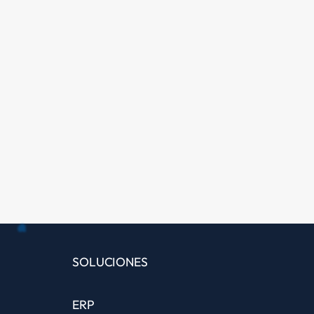
Todo sobre IA y Microsoft Dynamics 365
SOLUCIONES
ERP