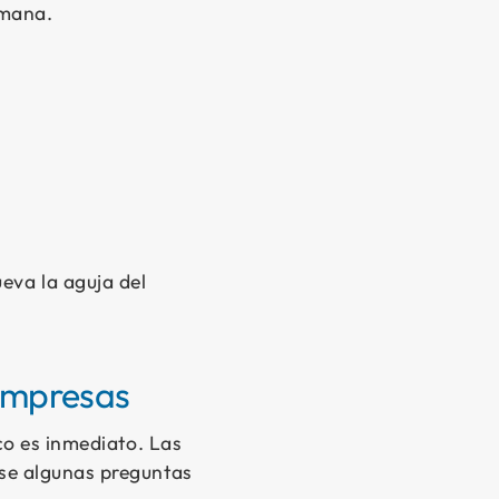
umana.
va la aguja del
empresas
co es inmediato. Las
se algunas preguntas