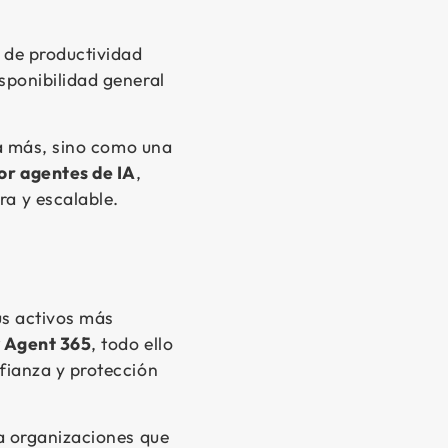
e de productividad
isponibilidad general
ia más, sino como una
or agentes de IA
,
a y escalable.
us activos más
y Agent 365
, todo ello
fianza y protección
a organizaciones que