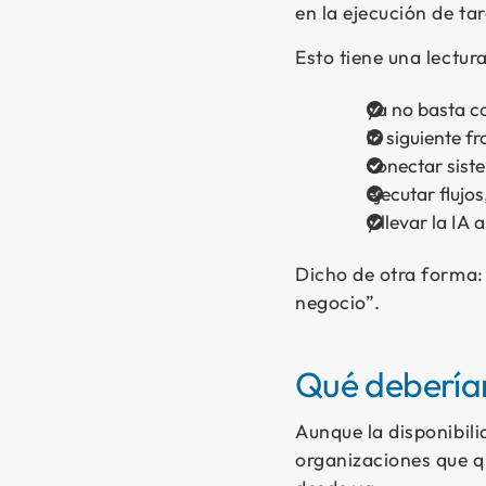
en la ejecución de ta
Esto tiene una lectur
ya no basta c
la siguiente f
conectar sist
ejecutar flujos
y llevar la IA
Dicho de otra forma
negocio”.
Qué debería
Aunque la disponibili
organizaciones que q