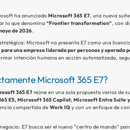
rosoft ha anunciado
Microsoft 365 E7
, una nueva suit
rar lo que denomina
“Frontier transformation”
, con d
 mayo de 2026
.
estratégica: Microsoft no presenta E7 como una licenc
para una empresa liderada por personas y operada p
rmar intención humana en acción automatizada, segur
ctamente Microsoft 365 E7?
rosoft 365 E7
reúne en una sola propuesta varios de s
365 E5, Microsoft 365 Copilot, Microsoft Entra Suite 
gencia compartida de
Work IQ
y con un enfoque de con
 negocio: E7 busca ser el nuevo “centro de mando” par