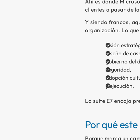
Ahí es donde Microsof
clientes a pasar de l
Y siendo francos, aqu
organización. Lo que
visión estraté
diseño de cas
gobierno del 
seguridad,
adopción cultu
y ejecución.
La suite E7 encaja pr
Por qué este
Porque marca un camb