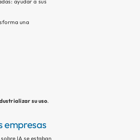
adas: ayudar a sus
ansforma una
dustrializar su uso
.
as empresas
sobre IA se estaban