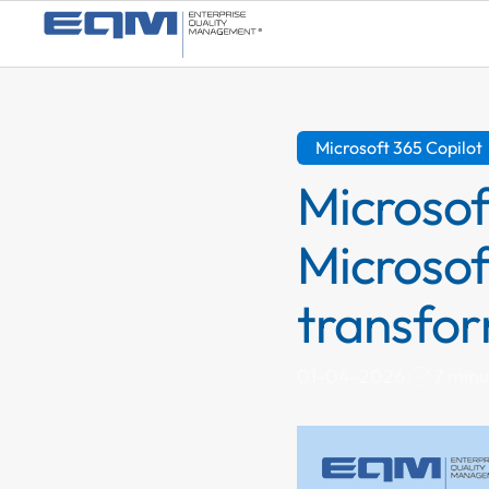
Microsoft 365 Copilot
Microsof
Microsoft
transfor
7 minu
01-04-2026