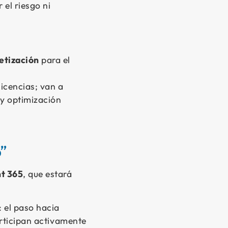
r el riesgo ni
etización
para el
icencias; van a
y optimización
”
t 365
, que estará
: el paso hacia
articipan activamente