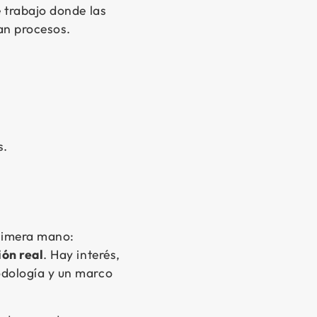
e trabajo donde las
an procesos.
s.
rimera mano:
ión real
. Hay interés,
odología y un marco