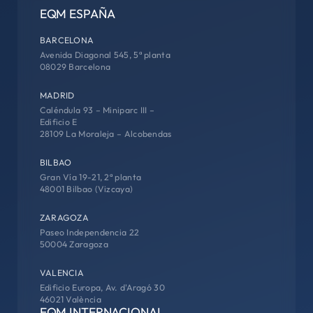
EQM ESPAÑA
BARCELONA
Avenida Diagonal 545, 5ª planta
08029 Barcelona
MADRID
Caléndula 93 – Miniparc III –
Edificio E
28109 La Moraleja – Alcobendas
BILBAO
Gran Vía 19-21, 2ª planta
48001 Bilbao (Vizcaya)
Descargar eBook
ZARAGOZA
Paseo Independencia 22
50004 Zaragoza
VALENCIA
Edificio Europa, Av. d'Aragó 30
46021 València
EQM INTERNACIONAL