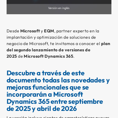
Desde
Microsoft
y
EQM
, partner experto en la
Se
implantación y optimización de soluciones de
negocio de Microsoft, te invitamos a conocer el
plan
del segundo lanzamiento de versiones de
2025
de
Microsoft Dynamics 365
.
Descubre a través de este
documento todas las novedades y
mejoras funcionales que se
incorporarán a Microsoft
Dynamics 365 entre septiembre
de 2025 y abril de 2026
Ex
La versión incluye cientos de características nuevas