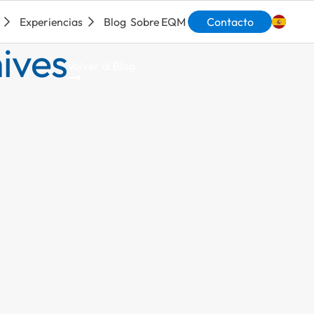
Experiencias
Blog
Sobre EQM
Contacto
ives
Engli
Volver al Blog
an Resources
ynamics 365 Projec