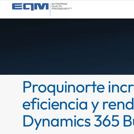
Proquinorte inc
eficiencia y ren
Dynamics 365 Bu