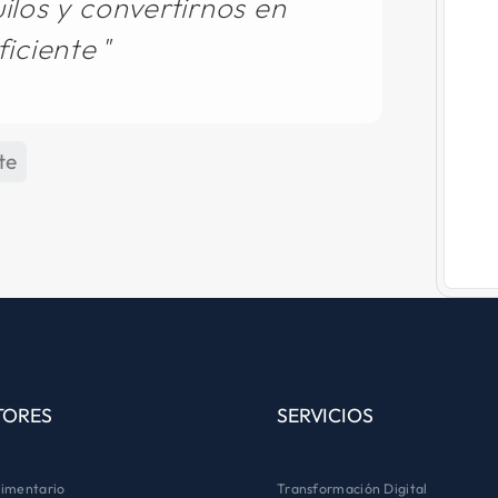
ilos y convertirnos en
iciente
te
TORES
SERVICIOS
imentario
Transformación Digital