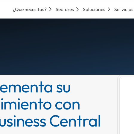
¿Que necesitas?
Sectores
Soluciones
Servicios
rementa su
dimiento con
siness Central